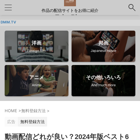
作品の配信サイトをお得に紹介
Taka Blog
VOD
洋画
邦画
Foreign film
Japanese movie
アニメ
その他いろいろ
Anime
And much more
HOME
>
無料登録方法
>
広告
無料登録方法
動画配信どれが良い？2024年版ベスト6