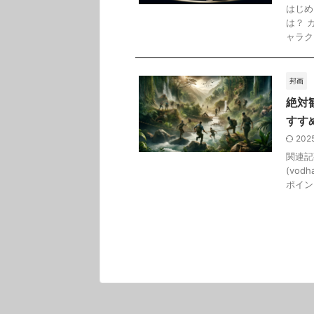
はじめ
は？ 
ャラク
邦画
絶対
すす
202
関連記
(vo
ポイント