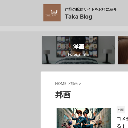
作品の配信サイトをお得に紹介
Taka Blog
洋画
Foreign film
HOME
>
邦画
>
邦画
邦画
コメ
る！