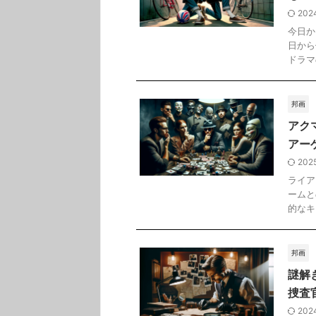
202
今日か
日から
ドラマ
邦画
アク
アー
202
ライア
ームと
的なキ
邦画
謎解
捜査
202