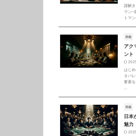
謎解き
マン-
トマン
邦画
アク
ント
202
はじめ
タバレ
要素を
...
邦画
日本
魅力
202