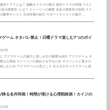
国内ドラマとは？ 謎解きドラマの魅力 国内ドラマの特徴 ラスト
全盲の捜査官-とは？ ストーリーの概要 全盲の捜査官の役割 ラス
の豪華キャスト 主演俳優の紹介 サポートキャストの魅力 ...
マゲーム ネタバレ禁止！日曜ドラマ楽しむ7つのポイ
5/2/28
に アクマゲームの魅力と楽しみ方の概要を紹介 アクマゲーム ネ
禁止の理由 ストーリーの面白さを守るため サスペンスと驚きの
楽しむため アクマゲームの見どころ 主人公のキャラクターと成
が誇る名作邦画！時間が溶ける心理戦映画！カイジの
5/2/28