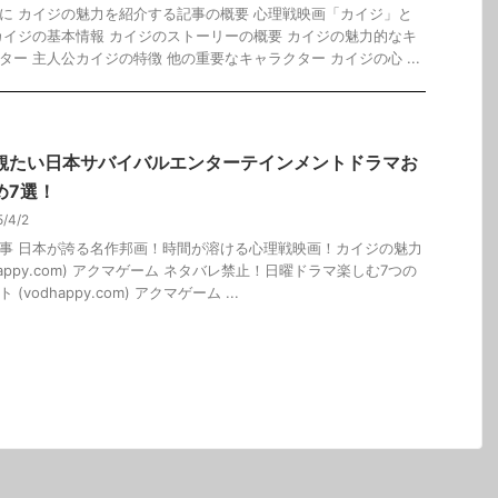
に カイジの魅力を紹介する記事の概要 心理戦映画「カイジ」と
カイジの基本情報 カイジのストーリーの概要 カイジの魅力的なキ
ター 主人公カイジの特徴 他の重要なキャラクター カイジの心 ...
観たい日本サバイバルエンターテインメントドラマお
め7選！
5/4/2
事 日本が誇る名作邦画！時間が溶ける心理戦映画！カイジの魅力
dhappy.com) アクマゲーム ネタバレ禁止！日曜ドラマ楽しむ7つの
 (vodhappy.com) アクマゲーム ...